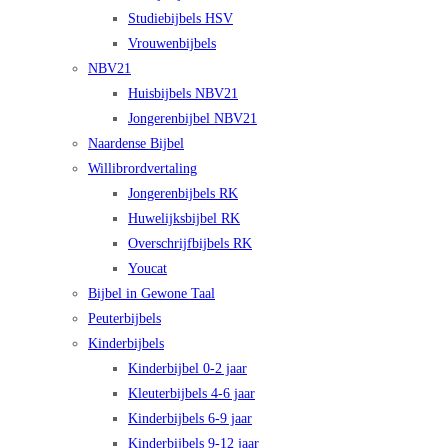
Studiebijbels HSV
Vrouwenbijbels
NBV21
Huisbijbels NBV21
Jongerenbijbel NBV21
Naardense Bijbel
Willibrordvertaling
Jongerenbijbels RK
Huwelijksbijbel RK
Overschrijfbijbels RK
Youcat
Bijbel in Gewone Taal
Peuterbijbels
Kinderbijbels
Kinderbijbel 0-2 jaar
Kleuterbijbels 4-6 jaar
Kinderbijbels 6-9 jaar
Kinderbijbels 9-12 jaar