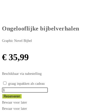
Ongelooflijke bijbelverhalen
Graphic Novel Bijbel
€
35,99
Beschikbaar via nabestelling
graag inpakken als cadeau
Ongelooflijke
bijbelverhalen
Reserveren
aantal
Bewaar voor later
Bewaar voor later