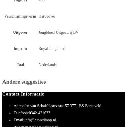
Paginas
456
Verschijningsvorm
Hardcover
Uitgever
Jongbloed Uitgeverij BV
Imprint
Royal Jongbloed
Taal
Nederlands
Andere suggesties
Contact Informatie
Adres:
Jan van Schaffelaarstraat 57 3771 BS Barneveld
Telefoon:
0342-421633
Email:
info@dewedloop.nl
Opent