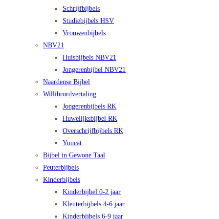
Schrijfbijbels
Studiebijbels HSV
Vrouwenbijbels
NBV21
Huisbijbels NBV21
Jongerenbijbel NBV21
Naardense Bijbel
Willibrordvertaling
Jongerenbijbels RK
Huwelijksbijbel RK
Overschrijfbijbels RK
Youcat
Bijbel in Gewone Taal
Peuterbijbels
Kinderbijbels
Kinderbijbel 0-2 jaar
Kleuterbijbels 4-6 jaar
Kinderbijbels 6-9 jaar