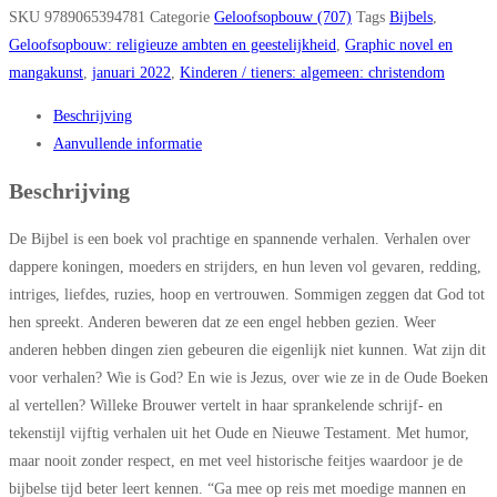
SKU
9789065394781
Categorie
Geloofsopbouw (707)
Tags
Bijbels
,
Geloofsopbouw: religieuze ambten en geestelijkheid
,
Graphic novel en
mangakunst
,
januari 2022
,
Kinderen / tieners: algemeen: christendom
Beschrijving
Aanvullende informatie
Beschrijving
De Bĳbel is een boek vol prachtige en spannende verhalen. Verhalen over
dappere koningen, moeders en strĳders, en hun leven vol gevaren, redding,
intriges, liefdes, ruzies, hoop en vertrouwen. Sommigen zeggen dat God tot
hen spreekt. Anderen beweren dat ze een engel hebben gezien. Weer
anderen hebben dingen zien gebeuren die eigenlĳk niet kunnen. Wat zĳn dit
voor verhalen? Wie is God? En wie is Jezus, over wie ze in de Oude Boeken
al vertellen? Willeke Brouwer vertelt in haar sprankelende schrĳf- en
tekenstĳl vĳftig verhalen uit het Oude en Nieuwe Testament. Met humor,
maar nooit zonder respect, en met veel historische feitjes waardoor je de
bĳbelse tĳd beter leert kennen. “Ga mee op reis met moedige mannen en