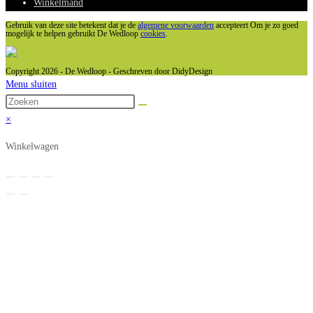
Winkelmand
Gebruik van deze site betekent dat je de
algemene voorwaarden
accepteert Om je zo goed
mogelijk te helpen gebruikt De Wedloop
cookies
.
Copyright 2026 - De Wedloop - Geschreven door DidyDesign
Menu sluiten
×
Winkelwagen