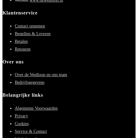
Website:
www.dewedloop.nl
in
je
Klantenservice
toepassing
Contact opnemen
Bestellen & Leveren
Betalen
Retouren
Over ons
Over de Wedloop en ons team
Bedrijfsgegevens
Belangrijke links
Algemente Voorwaarden
Privacy
Cookies
Service & Contact