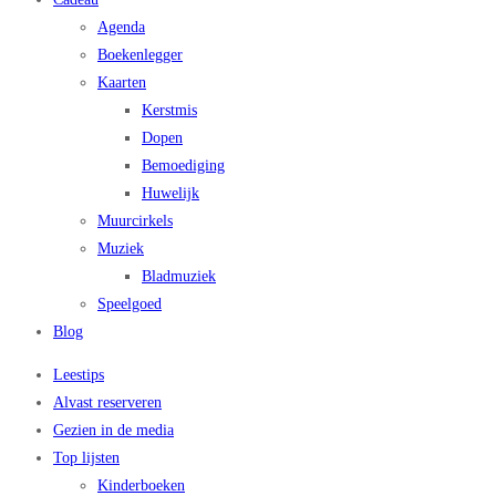
Agenda
Boekenlegger
Kaarten
Kerstmis
Dopen
Bemoediging
Huwelijk
Muurcirkels
Muziek
Bladmuziek
Speelgoed
Blog
Leestips
Alvast reserveren
Gezien in de media
Top lijsten
Kinderboeken