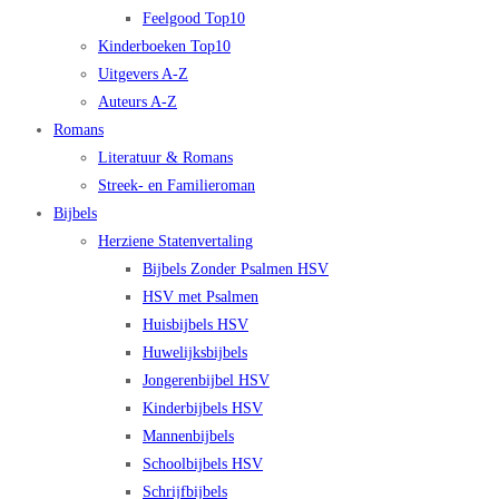
Feelgood Top10
Kinderboeken Top10
Uitgevers A-Z
Auteurs A-Z
Romans
Literatuur & Romans
Streek- en Familieroman
Bijbels
Herziene Statenvertaling
Bijbels Zonder Psalmen HSV
HSV met Psalmen
Huisbijbels HSV
Huwelijksbijbels
Jongerenbijbel HSV
Kinderbijbels HSV
Mannenbijbels
Schoolbijbels HSV
Schrijfbijbels