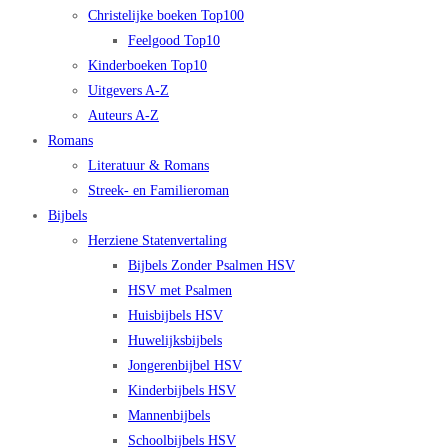
Christelijke boeken Top100
Feelgood Top10
Kinderboeken Top10
Uitgevers A-Z
Auteurs A-Z
Romans
Literatuur & Romans
Streek- en Familieroman
Bijbels
Herziene Statenvertaling
Bijbels Zonder Psalmen HSV
HSV met Psalmen
Huisbijbels HSV
Huwelijksbijbels
Jongerenbijbel HSV
Kinderbijbels HSV
Mannenbijbels
Schoolbijbels HSV