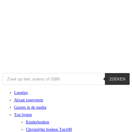
Ga
naar
inhoud
Producten
ZOEKEN
zoeken
Leestips
Alvast reserveren
Gezien in de media
Top lijsten
Kinderboeken
Christelijke boeken Top100